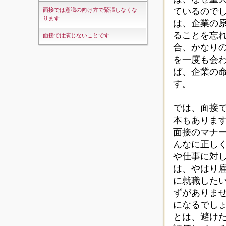
ているので
面接では意識の向け方で緊張しなくな
ります
は、企業の
ることを忘
面接では演じないことです
合、かなり
を一度も会
ば、企業の
す。
では、面接
本もありま
面接のマナ
んなに正し
や仕事に対
は、やはり
に就職した
ずがありま
になるでし
とは、避け