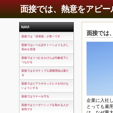
面接では、熱意をアピー
NAVI
面接では
面接では「清潔感」が第一です
面接ではいつも話すトーンよりも少し
高めを意識
面接ではうつむきかげんは印象低下に
つながる
面接ではネガティブな退職理由は避け
る
面接ではピアスやネックレスを付けな
いようにする
面接ではマナーを守る
企業に入社
面接ではリーダーシップを取れる人が
とっても雇
有利です
は、なぜ重